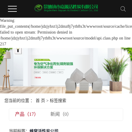
Warning:
file_put_contents(/home/jdzjyhxt1j2dmz8j7yth8x3t/wwwroot/source/cache/lice
failed to open stream: Permission denied in
/home/jdzjyhxt1j2dmz8j7yth8x3t/wwwroot/source/model/api.class.php on line
217
您当前的位置 ：
首 页
> 标签搜索
产品（17）
新闻（0）
当前标签：
蜂窝活性炭公司