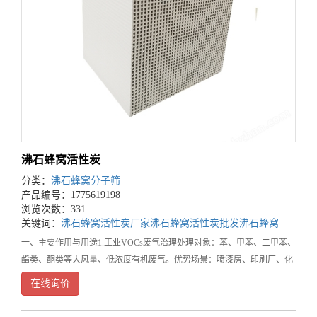
沸石蜂窝活性炭
分类：
沸石蜂窝分子筛
产品编号：1775619198
浏览次数：331
关键词：
沸石蜂窝活性炭厂家
沸石蜂窝活性炭批发
沸石蜂窝活性炭公司
一、主要作用与用途1.工业VOCs废气治理处理对象：苯、甲苯、二甲苯、
酯类、酮类等大风量、低浓度有机废气。优势场景：喷漆房、印刷厂、化
工厂、电子厂。特别适合：需要**沸石转轮+催化燃烧（RCO）**的工
在线询价
艺，可耐受高温脱附与燃