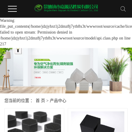
Warning:
file_put_contents(/home/jdzjyhxt1j2dmz8j7yth8x3t/wwwroot/source/cache/lice
failed to open stream: Permission denied in
/home/jdzjyhxt1j2dmz8j7yth8x3t/wwwroot/source/model/api.class.php on line
217
您当前的位置 ：
首 页
>
产品中心