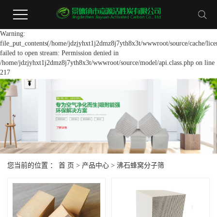
Warning:
file_put_contents(/home/jdzjyhxt1j2dmz8j7yth8x3t/wwwroot/source/cache/lice
failed to open stream: Permission denied in
/home/jdzjyhxt1j2dmz8j7yth8x3t/wwwroot/source/model/api.class.php on line
217
您当前的位置 ：
首 页
>
产品中心
>
沸石蜂窝分子筛