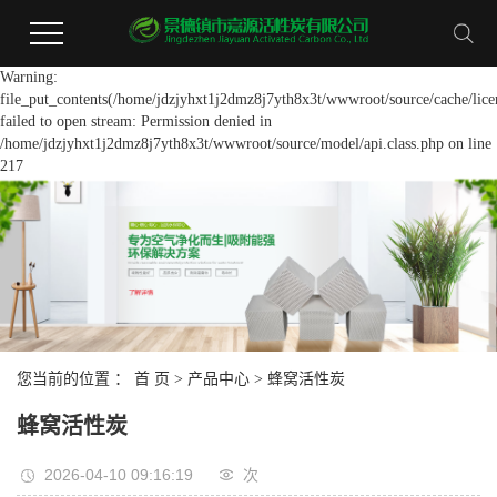
Warning:
file_put_contents(/home/jdzjyhxt1j2dmz8j7yth8x3t/wwwroot/source/cache/lice
failed to open stream: Permission denied in
/home/jdzjyhxt1j2dmz8j7yth8x3t/wwwroot/source/model/api.class.php on line
217
您当前的位置 ：
首 页
>
产品中心
>
蜂窝活性炭
蜂窝活性炭
2026-04-10 09:16:19
次