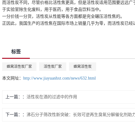
而活性炭不同，尽管价格比活性焦更高，但是活性炭适用范围要远远广
于实验室除生化废料，用于医药，用于食品饮料当中。
一分价钱一分货，活性炭从性能等各方面都是完全碾压活性焦的。
正因此，我国生产的活性焦在国际市场上销量几乎为零，而活性炭已经
标签
蜂窝活性炭厂家
活性炭厂家
蜂窝活性炭
本文网址：
http://www.jiayuanhxt.com/news/632.html
上一篇：
活性炭在酒的过滤中的作用
下一篇：
沸石分子筛改性新突破：长效可逆再生臭氧分解催化剂助