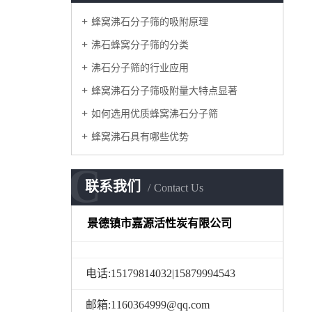
蜂窝沸石分子筛的吸附原理
沸石蜂窝分子筛的分类
沸石分子筛的行业应用
蜂窝沸石分子筛吸附量大特点显著
如何选用优质蜂窝沸石分子筛
蜂窝沸石具有哪些优势
C
联系我们
Contact Us
景德镇市嘉源活性炭有限公司
电话:15179814032|15879994543
邮箱:1160364999@qq.com