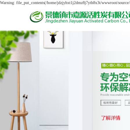
Warning: file_put_contents(/home/jdzjyhxt1j2dmz8j7yth8x3t/wwwroot/source/ca