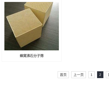
蜂窝沸石分子筛
首页
上一页
1
2