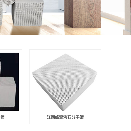
子筛
江西蜂窝沸石分子筛