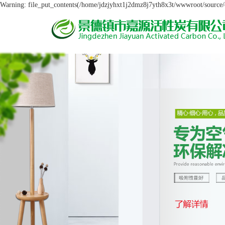
Warning: file_put_contents(/home/jdzjyhxt1j2dmz8j7yth8x3t/wwwroot/source/ca