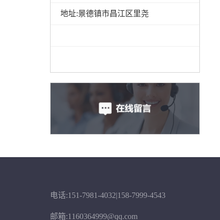
地址:景德镇市昌江区里尧
电话:151-7981-4032|158-7999-4543
邮箱:1160364999@qq.com