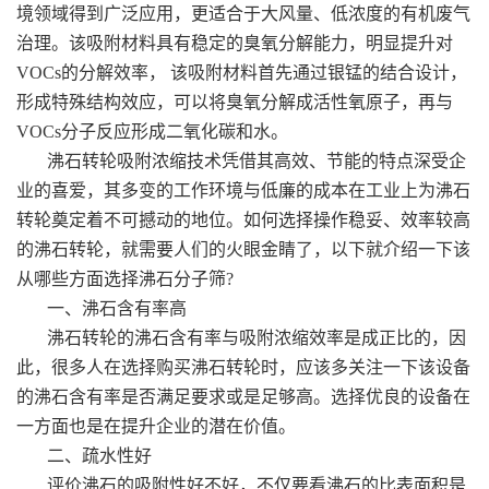
境领域得到广泛应用，更适合于大风量、低浓度的有机废气
治理。该吸附材料具有稳定的臭氧分解能力，明显提升对
VOCs的分解效率， 该吸附材料首先通过银锰的结合设计，
形成特殊结构效应，可以将臭氧分解成活性氧原子，再与
VOCs分子反应形成二氧化碳和水。
沸石转轮吸附浓缩技术凭借其高效、节能的特点深受企
业的喜爱，其多变的工作环境与低廉的成本在工业上为沸石
转轮奠定着不可撼动的地位。如何选择操作稳妥、效率较高
的沸石转轮，就需要人们的火眼金睛了，以下就介绍一下该
从哪些方面选择沸石分子筛?
一、沸石含有率高
沸石转轮的沸石含有率与吸附浓缩效率是成正比的，因
此，很多人在选择购买沸石转轮时，应该多关注一下该设备
的沸石含有率是否满足要求或是足够高。选择优良的设备在
一方面也是在提升企业的潜在价值。
二、疏水性好
评价沸石的吸附性好不好，不仅要看沸石的比表面积是