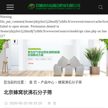
Warning:
file_put_contents(/home/jdzjyhxt1j2dmz8j7yth8x3t/wwwroot/source/cache/lice
failed to open stream: Permission denied in
/home/jdzjyhxt1j2dmz8j7yth8x3t/wwwroot/source/model/api.class.php on line
217
您当前的位置 ：
首 页
>
产品中心
>
蜂窝沸石分子筛
北京蜂窝状沸石分子筛
2020-05-25 09:33:29
次