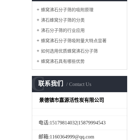
蜂窝沸石分子筛的吸附原理
沸石蜂窝分子筛的分类
沸石分子筛的行业应用
蜂窝沸石分子筛吸附量大特点显著
如何选用优质蜂窝沸石分子筛
蜂窝沸石具有哪些优势
C
联系我们
Contact Us
景德镇市嘉源活性炭有限公司
电话:15179814032|15879994543
邮箱:1160364999@qq.com