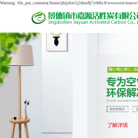
Warning: file_put_contents(/home/jdzjyhxt1j2dmz8j7yth8x3t/wwwroot/source/ca