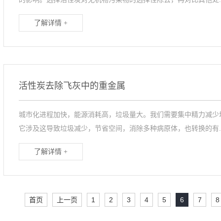
了解详情 +
活性炭去除飞灰中的重金属
城市化进程加快，能源消耗高，垃圾量大。我们需要集中精力减少
它涉及这导致垃圾减少，节省空间，消除多种病原体，也转换的有..
了解详情 +
首页
上一页
1
2
3
4
5
6
7
8